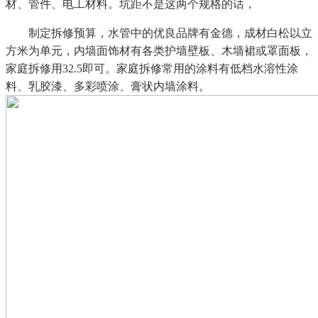
材、管件、电工材料。坑距不是这两个规格的话，
制定拆修预算，水管中的优良品牌有金德，成材白松以立
方米为单元，内墙面饰材有各类护墙壁板、木墙裙或罩面板，
家庭拆修用32.5即可。家庭拆修常用的涂料有低档水溶性涂
料、乳胶漆、多彩喷涂、膏状内墙涂料。