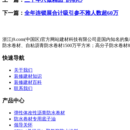
下一篇：
全年连锁展合计吸引参不雅人数超60万
浙江j9.com(中国区)官方网站建材科技有限公司是国内知
防水卷材、自粘沥青防水卷材1500万平方米；高分子防水卷材8
快速导航
关于我们
装修建材知识
装修建材百科
联系我们
产品中心
弹性体改性沥青防水卷材
防水卷材专用底子油
领导关怀