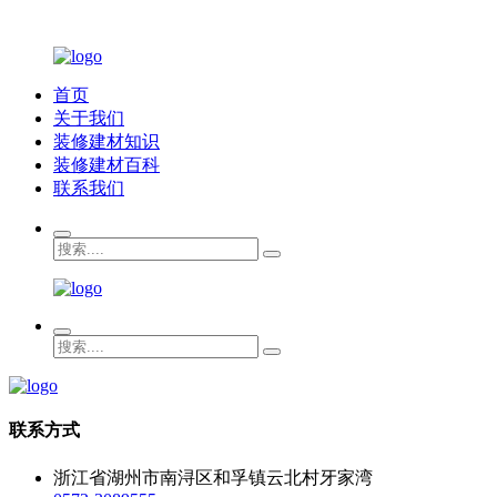
首页
关于我们
装修建材知识
装修建材百科
联系我们
联系方式
浙江省湖州市南浔区和孚镇云北村牙家湾