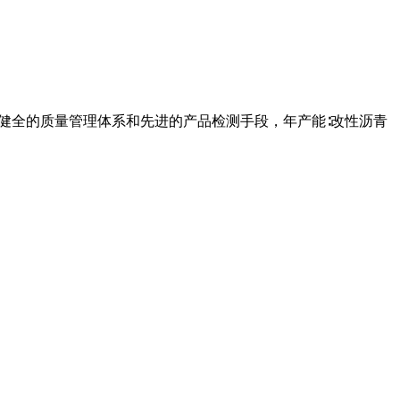
着健全的质量管理体系和先进的产品检测手段，年产能∶改性沥青