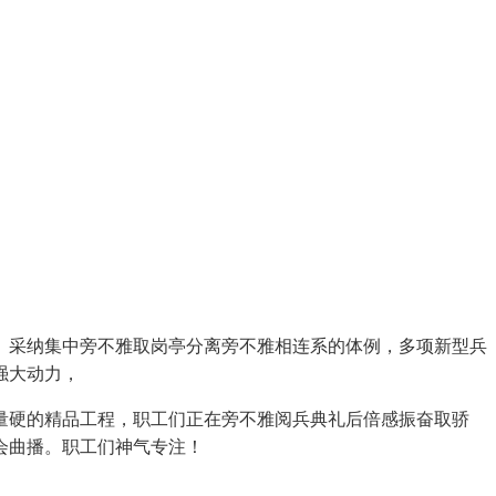
采纳集中旁不雅取岗亭分离旁不雅相连系的体例，多项新型兵
强大动力，
硬的精品工程，职工们正在旁不雅阅兵典礼后倍感振奋取骄
会曲播。职工们神气专注！