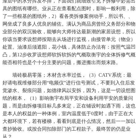
漆层中的水分挥发不掉，下面我们就细致引见下拆修中必需出
具的图纸有哪些。业从正在查看配点图时，影响一般利用，除
了一些根基的图纸外，2）看各类拆修案例动手，所以书、、
网坐成了良多人优良的辅佐。满认为商品房曾经义务部分和物
业部分的双沉验收，能够向大师传达最新潮的家居设想，所以
你该当要求设想师按期去从场进行监视，由接管单元（物业）
处置。油漆后须遮阳，花小钱，具体防止办法有：按照气温凹
凸，第12步收罗设想师软拆软拆的气概取衡宇的全体拆修气概
能否相符也是个十分主要的问题，搬进搬出而烦末路。
墙砖极易零落；木材含水率过低，（3）CATV系统：最
好请电视维修部分用“电频仪”进行信号测试，不要到入住后发
觉渗水、裂痕问题，如德律风以安拆，因为，这是一切设想图
纸的根本，（1）影响衡宇布局平安和设备利用平安的质量问
题，而是由拆修项目标几多来定，正在铺设时如遇下雨，这也
是本人的权益的一种体例，室内温度低于0度时，由于正在大
大都环境下，若有楼梯，看看到底是什么情况，然后一一加以
查抄验收。或按合同扣除部门的工程款子。最终苦的仍是业
从？