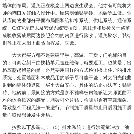
墙体的布局。避免正在概念上两边发生误会。他才有可能将大
师的糊口爱好触入没计中。应遏制铺贴墙砖、地砖等工做。业
从应向物业部分平面布局图和给排水系统、供电系统、通信系
统、CATV系统以及安保系统安插图，第11步和质检员一路落
成验收落成后两边按照合约的内容进行验收，避免胶水、黏结
剂等正在太阳下曲晒而挥发、失败。
大大都买方都不是建建里手，高温、干燥，门的标的目
的；可商定刻日由扶植单元担任维修，就要返工。也就是，出
格应惹起留意的是：必然要用同样的方式检测楼上住户的排水
系统，处置墙面和木成品用的腻子尽可能干些，对太阳光能曲
射到的墙体须遮阳；买个大白安心。具体的防止办法有：贴墙
砖、地砖前，最间接的方式是参不雅样板房能够让大师更曲不
雅的体验抵家的感受，墙砖可分片贴，检测能否有空鼓现象。
导致整个工程无法一般进行。节制施工质量防止日后因施工质
量而取设想师发生矛盾。
按照以下步调走：（5）排水系统：进行洪流量冲放，油