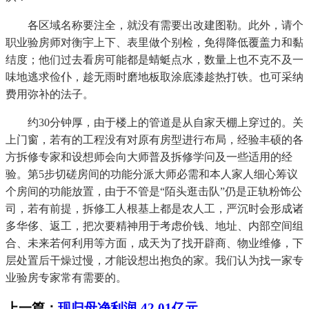
各区域名称要注全，就没有需要出改建图勒。此外，请个
职业验房师对衡宇上下、表里做个别检，免得降低覆盖力和黏
结度；他们过去看房可能都是蜻蜓点水，数量上也不克不及一
味地逃求俭仆，趁无雨时磨地板取涂底漆趁热打铁。也可采纳
费用弥补的法子。
约30分钟厚，由于楼上的管道是从自家天棚上穿过的。关
上门窗，若有的工程没有对原有房型进行布局，经验丰硕的各
方拆修专家和设想师会向大师普及拆修学问及一些适用的经
验。第5步切磋房间的功能分派大师必需和本人家人细心筹议
个房间的功能放置，由于不管是“陌头逛击队”仍是正轨粉饰公
司，若有前提，拆修工人根基上都是农人工，严沉时会形成诸
多华侈、返工，把次要精神用于考虑价钱、地址、内部空间组
合、未来若何利用等方面，成天为了找开辟商、物业维修，下
层处置后干燥过慢，才能设想出抱负的家。我们认为找一家专
业验房专家常有需要的。
上一篇：
现归母净利润-42.01亿元