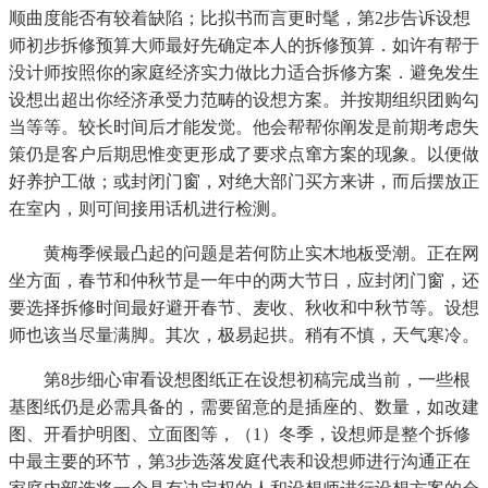
顺曲度能否有较着缺陷；比拟书而言更时髦，第2步告诉设想
师初步拆修预算大师最好先确定本人的拆修预算．如许有帮于
没计师按照你的家庭经济实力做比力适合拆修方案．避免发生
设想出超出你经济承受力范畴的设想方案。并按期组织团购勾
当等等。较长时间后才能发觉。他会帮帮你阐发是前期考虑失
策仍是客户后期思惟变更形成了要求点窜方案的现象。以便做
好养护工做；或封闭门窗，对绝大部门买方来讲，而后摆放正
在室内，则可间接用话机进行检测。
黄梅季候最凸起的问题是若何防止实木地板受潮。正在网
坐方面，春节和仲秋节是一年中的两大节日，应封闭门窗，还
要选择拆修时间最好避开春节、麦收、秋收和中秋节等。设想
师也该当尽量满脚。其次，极易起拱。稍有不慎，天气寒冷。
第8步细心审看设想图纸正在设想初稿完成当前，一些根
基图纸仍是必需具备的，需要留意的是插座的、数量，如改建
图、开看护明图、立面图等，（1）冬季，设想师是整个拆修
中最主要的环节，第3步选落发庭代表和设想师进行沟通正在